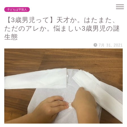
子どもは宇宙人
【3歳男児って】天才か。はたまた、
ただのアレか。悩ましい3歳男児の謎
生態
7月 31, 2021