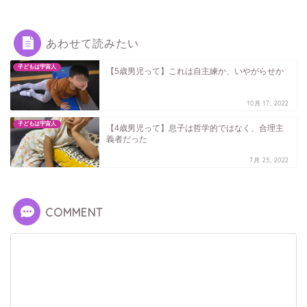
あわせて読みたい
子どもは宇宙人
【5歳男児って】これは自主練か、いやがらせか
10月 17, 2022
子どもは宇宙人
【4歳男児って】息子は哲学的ではなく、合理主
義者だった
7月 25, 2022
COMMENT