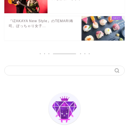
『IZAKAYA New Style』のTEMARI寿
司。ぽっちゃり女子...