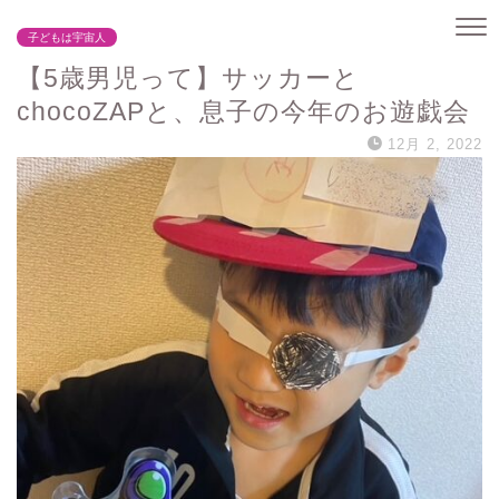
子どもは宇宙人
【5歳男児って】サッカーと
chocoZAPと、息子の今年のお遊戯会
12月 2, 2022