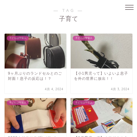
― TAG ―
子育て
子どもは宇宙人
子どもは宇宙人
9ヶ月ぶりのランドセルとのご
【小1男児って】いよいよ息子
対面！息子の反応は！？
を外の世界に放出！！
4月 4, 2024
4月 3, 2024
子どもは宇宙人
子どもは宇宙人