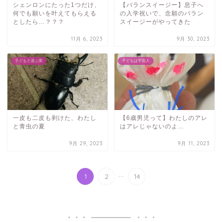
シェンロンにたった1つだけ、
【バランスイージー】息子へ
何でも願いを叶えてもらえる
の入学祝いで、念願のバラン
としたら…？？？
スイージーがやってきた
11月 6, 2023
9月 30, 2023
子どもと遊ぶ業
子どもは宇宙人
一皮も二皮も剥けた、わたし
【6歳男児って】わたしのアレ
と青虫の夏
はアレじゃないのよ…
9月 29, 2023
9月 11, 2023
...
1
2
14