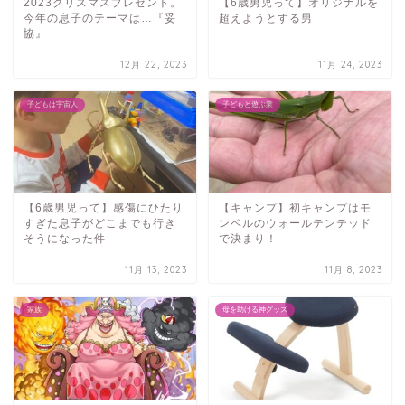
2023クリスマスプレゼント。
【6歳男児って】オリジナルを
今年の息子のテーマは…『妥
超えようとする男
協』
12月 22, 2023
11月 24, 2023
子どもは宇宙人
子どもと遊ぶ業
【6歳男児って】感傷にひたり
【キャンプ】初キャンプはモ
すぎた息子がどこまでも行き
ンベルのウォールテンテッド
そうになった件
で決まり！
11月 13, 2023
11月 8, 2023
家族
母を助ける神グッズ