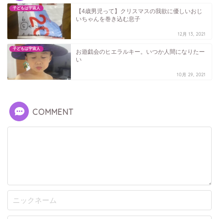
子どもは宇宙人
【4歳男児って】クリスマスの我欲に優しいおじ
いちゃんを巻き込む息子
12月 13, 2021
子どもは宇宙人
お遊戯会のヒエラルキー。いつか人間になりたー
い
10月 29, 2021
COMMENT