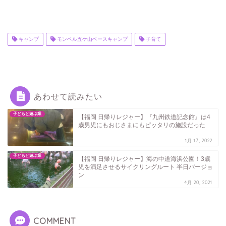
キャンプ
モンベル五ケ山ベースキャンプ
子育て
あわせて読みたい
子どもと遊ぶ業
【福岡 日帰りレジャー】『九州鉄道記念館』は4
歳男児にもおじさまにもピッタリの施設だった
1月 17, 2022
子どもと遊ぶ業
【福岡 日帰りレジャー】海の中道海浜公園！3歳
児を満足させるサイクリングルート 半日バージョ
ン
4月 20, 2021
COMMENT