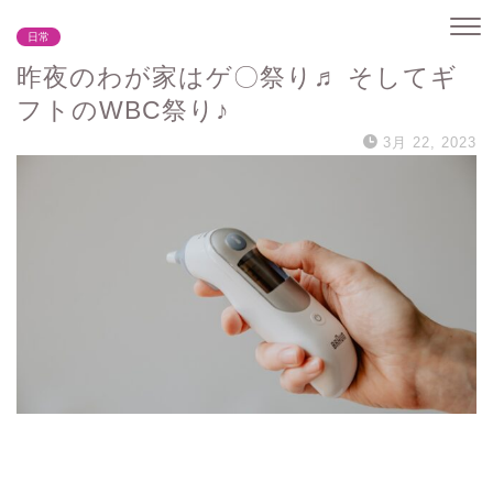
日常
昨夜のわが家はゲ〇祭り♬ そしてギ
フトのWBC祭り♪
3月 22, 2023