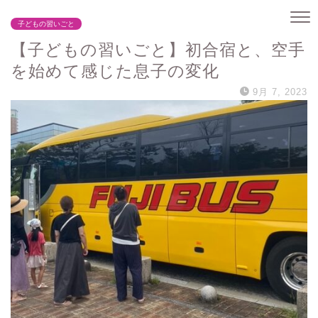
子どもの習いごと
【子どもの習いごと】初合宿と、空手
を始めて感じた息子の変化
9月 7, 2023