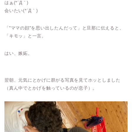
はぁ(*´Д｀)
会いたい(*´Д｀)
「”ママの顔”を思い出したんだって」と旦那に伝えると、
「キモッ」と一言。
はい、嫉妬。
翌朝、元気にとかげに群がる写真を見てホッとしました
（真ん中でとかげを触っているのが息子）。