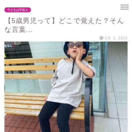
子どもは宇宙人
【5歳男児って】どこで覚えた？そん
な言葉…
6月 5, 2023