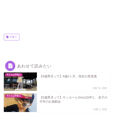
子育て
あわせて読みたい
子どもは宇宙人
【4歳男児って】4歳2ヶ月。現在の美意識
11月 10, 2021
子どもは宇宙人
【5歳男児って】サッカーとchocoZAPと、息子の
今年のお遊戯会
12月 2, 2022