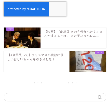
【映画】『劇場版 きのう何食べた？』ま
さか涙するとは。 ※若干ネタバレあ...
【4歳男児って】クリスマスの我欲に優
しいおじいちゃんを巻き込む息子