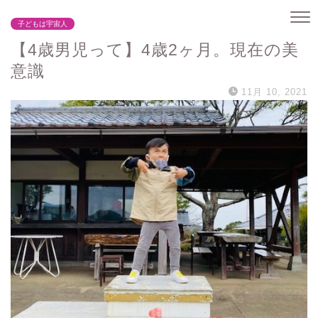
子どもは宇宙人
【4歳男児って】4歳2ヶ月。現在の美
意識
11月 10, 2021