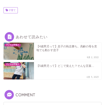
子育て
あわせて読みたい
子どもは宇宙人
【4歳男児って】息子の執念勝ち。高齢の母を意
地でも動かす息子
8月 2, 2022
子どもは宇宙人
【5歳男児って】どこで覚えた？そんな言葉…
6月 5, 2023
COMMENT