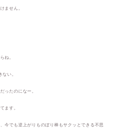
いけません。
からね。
きない。
裕だったのになー。
ってます。
が、今でも逆上がりものぼり棒もサクッとできる不思