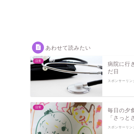
あわせて読みたい
日常
病院に行
だ日
スポンサーリンク (ad
日常
毎日の夕
「さっと
スポンサーリンク (ad