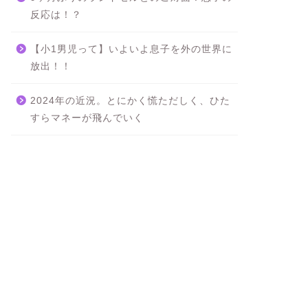
反応は！？
【小1男児って】いよいよ息子を外の世界に
放出！！
2024年の近況。とにかく慌ただしく、ひた
すらマネーが飛んでいく