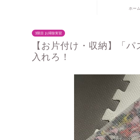
ホー
3限目 お掃除実習
【お片付け・収納】「パ
入れろ！