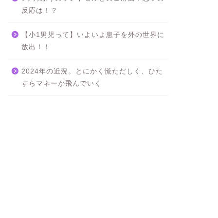
反応は！？
【小1男児って】いよいよ息子を外の世界に
放出！！
2024年の近況。とにかく慌ただしく、ひた
すらマネーが飛んでいく