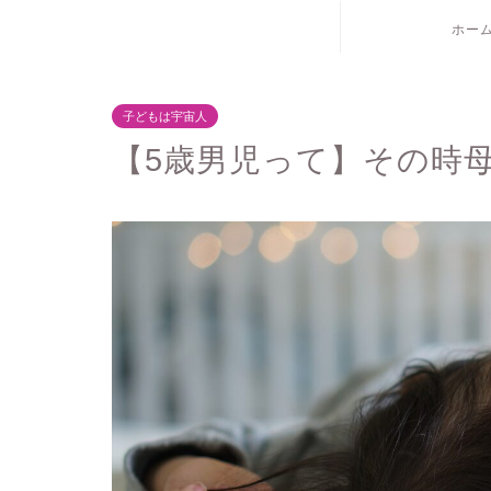
ホー
子どもは宇宙人
【5歳男児って】その時