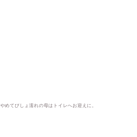
でやめてびしょ濡れの母はトイレへお迎えに。