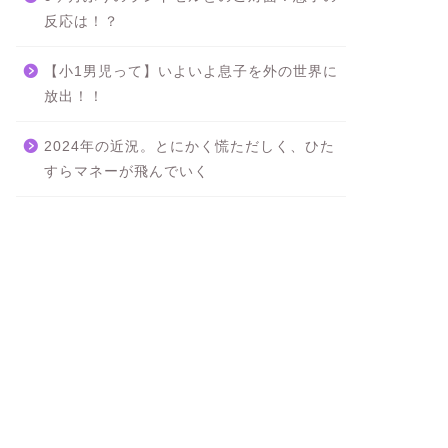
反応は！？
【小1男児って】いよいよ息子を外の世界に
放出！！
2024年の近況。とにかく慌ただしく、ひた
すらマネーが飛んでいく