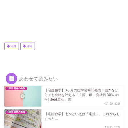
宅建
資格
あわせて読みたい
1限目 資格の勉強
【宅建独学】3ヶ月の総学習時間発表！働きなが
らでも合格を叶える「主婦、母、会社員 3足のわ
らじfeat.骨折」編
4月 30, 2021
1限目 資格の勉強
【宅建独学】七夕といえば「宅建」。これからも
ずっと…
7月 13, 2022