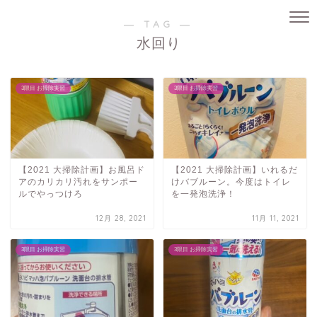
― TAG ―
水回り
3限目 お掃除実習
3限目 お掃除実習
【2021 大掃除計画】お風呂ド
【2021 大掃除計画】いれるだ
アのカリカリ汚れをサンポー
けバブルーン。今度はトイレ
ルでやっつけろ
を一発泡洗浄！
12月 28, 2021
11月 11, 2021
3限目 お掃除実習
3限目 お掃除実習